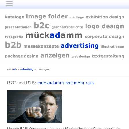
Menu
mück
ad
amm
advertising
>
leistungen
B2C und B2B:
mückadamm holt mehr raus
Unsere B2B-Kommunikation nutzt Mechaniken der Konsumwerbung.